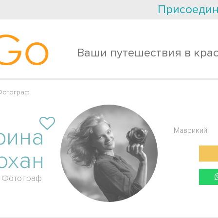
Присоедин
Go
Ваши путешествия в кра
Фотограф
рина
Маврикий
охан
Фотограф