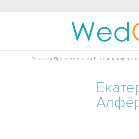
Wed
Главная
Профессионалы
Екатерина Алфёрова 
Екате
Алфё