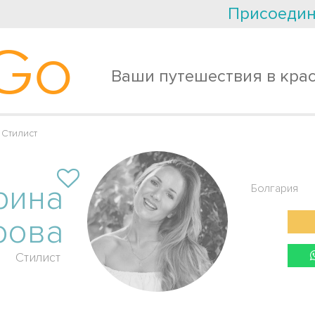
Присоедин
Go
Ваши путешествия в кра
Стилист
рина
Болгария
рова
Стилист