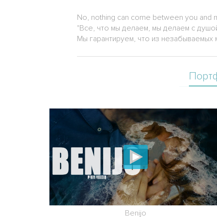
No, nothing can come between you and 
"Все, что мы делаем, мы делаем с душо
Мы гарантируем, что из незабываемых 
Порт
Benijo