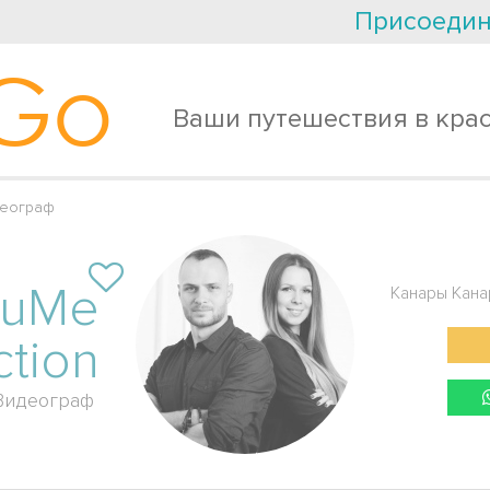
Присоедин
Go
Ваши путешествия в кра
деограф
ouMe
Канары Кана
ction
Видеограф