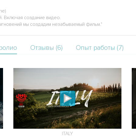
me)
й. Включая создание видео.
мгновений мы создадим незабываемый фильм."
фолио
Отзывы (6)
Опыт работы (7)
ITALY