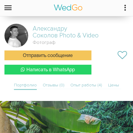
Александру
Соколов Photo & Video
Фотограф
Отправить сообщение
Написать в WhatsApp
Портфолио
Отзывы (0)
Опыт работы (4)
Цены