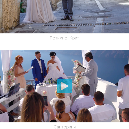
Ретимно, Крит
Санторини