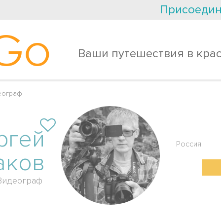
Присоедин
Go
Ваши путешествия в кра
еограф
ргей
Россия
аков
Видеограф