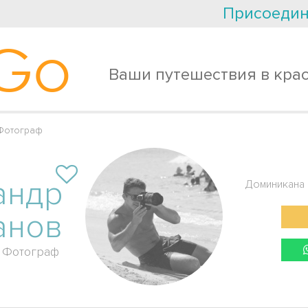
Присоедин
Go
Ваши путешествия в кра
Фотограф
андр
Доминикана
анов
Фотограф