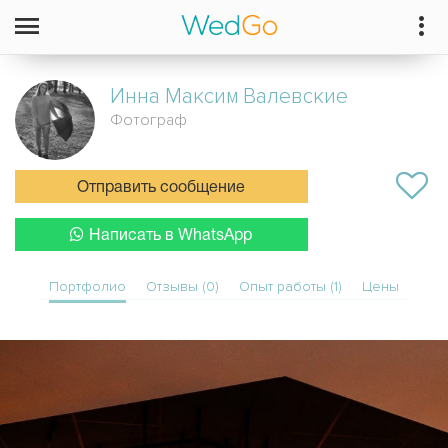
Инна Максим
Валевские
Фотограф
Отправить сообщение
Написать в WhatsApp
Портфолио
Отзывы (0)
Опыт работы (1)
Цены