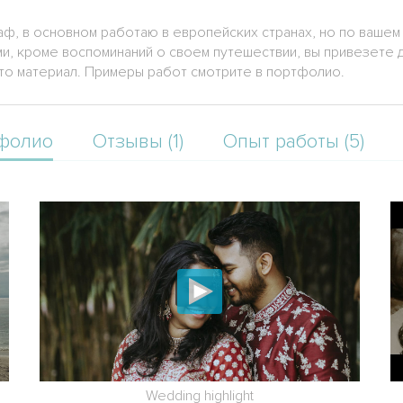
аф, в основном работаю в европейских странах, но по вашем
ами, кроме воспоминаний о своем путешествии, вы привезете
то материал. Примеры работ смотрите в портфолио.
фолио
Отзывы (1)
Опыт работы (5)
Wedding highlight