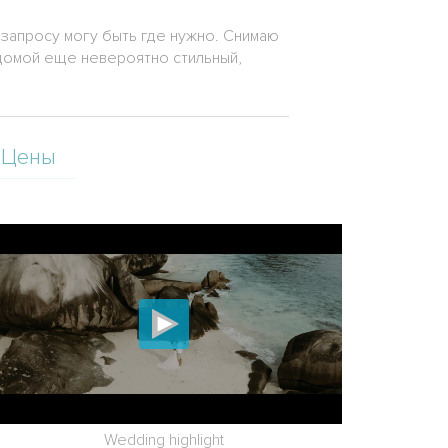
 запросу могу быть где нужно. Снимаю
 домой еще невероятно стильный,
Цены
Wedding highlight