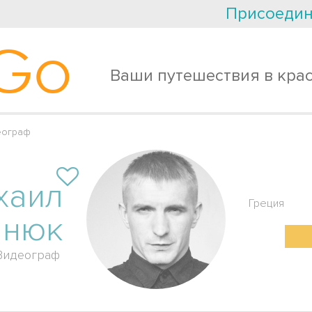
Присоедин
Go
Ваши путешествия в кра
еограф
хаил
Греция
анюк
Видеограф