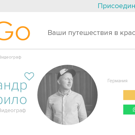
Присоедин
Go
Ваши путешествия в кра
Видеограф
андр
Германия
фило
Видеограф