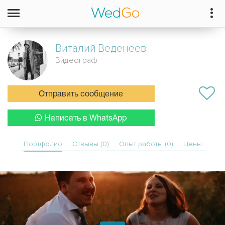
Виталий
Веденеев
Видеограф
Отправить сообщение
Написать в WhatsApp
Портфолио
Отзывы (0)
Опыт работы (0)
Цены