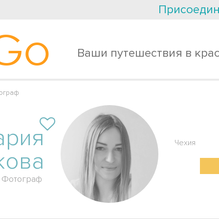
Присоедин
Go
Ваши путешествия в кра
ограф
ария
Чехия
кова
Фотограф