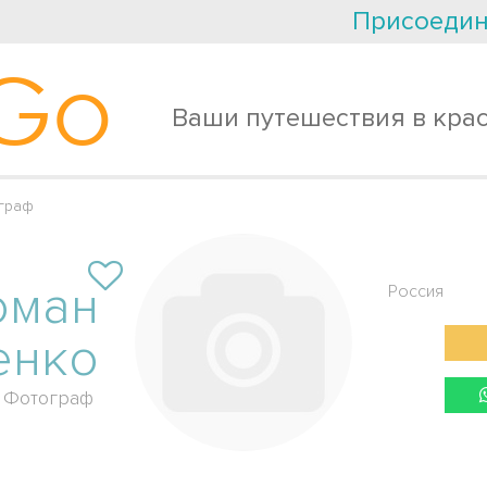
Присоедин
Go
Ваши путешествия в кра
граф
оман
Россия
енко
Фотограф