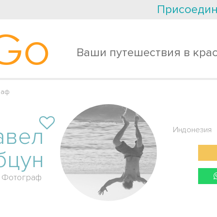
Присоедин
Go
Ваши путешествия в кра
раф
авел
Индонезия
бцун
Фотограф