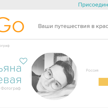
Присоедин
Go
Ваши путешествия в кра
тограф
ьяна
Россия
евая
Фотограф