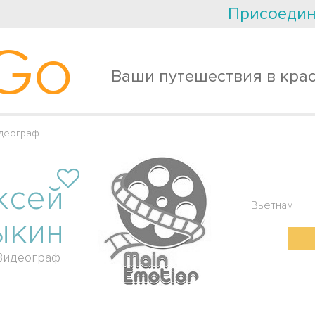
Присоедин
Go
Ваши путешествия в кра
деограф
ксей
Вьетнам
ыкин
Видеограф