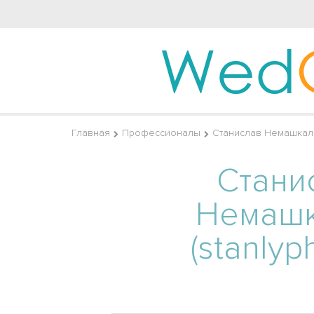
Wed
Главная
Профессионалы
Станислав Немашкало
Стани
Немаш
(stanlyp