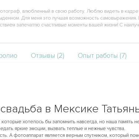
отограф, влюбленный в свою работу. Люблю видеть в кадре 
ыденном. Для меня это лучшая возможность самовыражения. Б
ствием запечатлю счастливые моменты вашей жизни! С наилу
фолио
Отзывы (2)
Опыт работы (7)
свадьба в Мексике Татьян
, которые хотелось бы запомнить навсегда, но наша память
редать яркие эмоции, вызвать теплые и нежные чувства.
асть. А фотоаппарат является верным спутником, который п