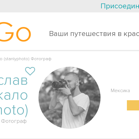
Присоедин
Go
Ваши путешествия в кра
 (stanlyphoto) Фотограф
слав
кало
Мексика
hoto)
Фотограф