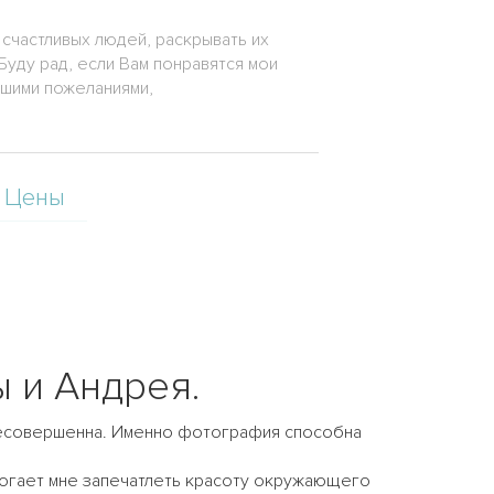
счастливых людей, раскрывать их
уду рад, если Вам понравятся мои
чшими пожеланиями,
Цены
ы и Андрея.
 несовершенна. Именно фотография способна
омогает мне запечатлеть красоту окружающего