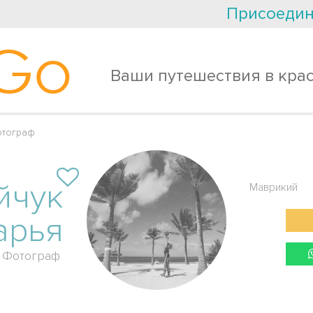
Присоедин
Go
Ваши путешествия в кра
отограф
йчук
Маврикий
арья
Фотограф