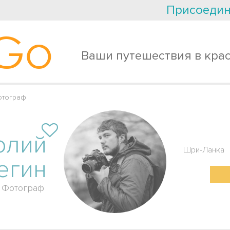
Присоедин
Go
Ваши путешествия в кра
отограф
олий
Шри-Ланка
егин
Фотограф