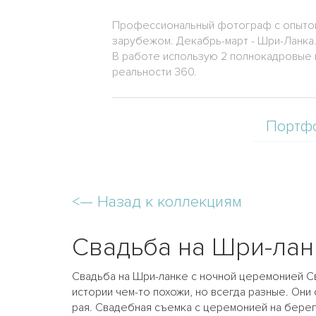
Профессиональный фотограф с опытом р
зарубежом. Декабрь-март - Шри-Ланка
В работе использую 2 полнокадровые 
реальности 360.
Портф
<—
Назад к коллекциям
Свадьба на Шри-лан
Свадьба на Шри-ланке с ночной церемонией Сва
истории чем-то похожи, но всегда разные. Он
рая. Свадебная съемка с церемонией на берег