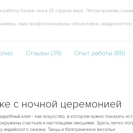
аботы более чем в 25 странах мира. Летом провожу съемки 
.
камеры, парк профессиональных объективов, квадрокоптер P
олио
Отзывы (39)
Опыт работы (88)
ке с ночной церемонией
дебный клип - как искусство, в котором нужно показать ист
и окружены счастьем и настоящими эмоциями. Здесь легко п
у индийского океана. Танцы и безграничное веселье