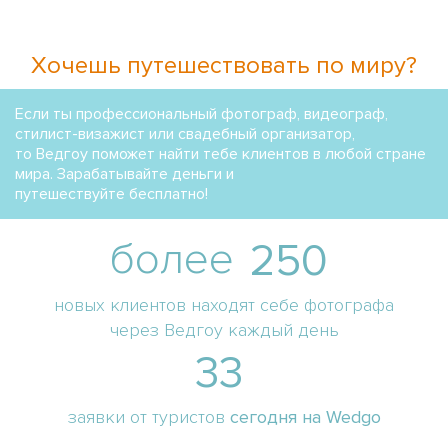
Хочешь путешествовать по миру?
Если ты профессиональный фотограф, видеограф,
стилист-визажист или свадебный организатор,
то Ведгоу поможет найти тебе клиентов в любой стране
мира. Зарабатывайте деньги и
путешествуйте бесплатно!
более
250
новых клиентов находят себе фотографа
через Ведгоу каждый день
33
заявки от туристов
сегодня на Wedgo