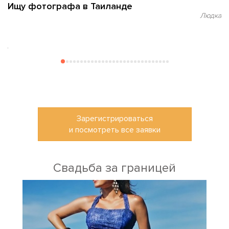
Ищу фотографа в Таиланде
И
3
Людка
ana
Зарегистрироваться
и посмотреть все заявки
Свадьба за границей