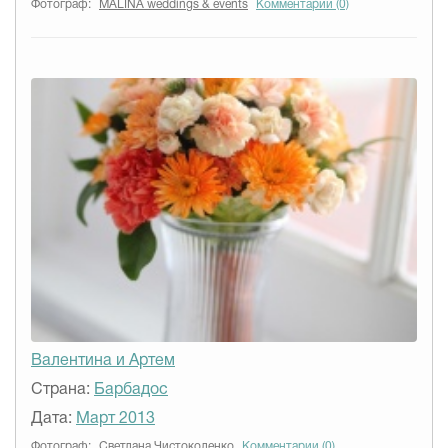
Фотограф:
MALINA weddings & events
Комментарии (0)
Валентина и Артем
Страна:
Барбадос
Дата:
Март 2013
Фотограф:
Светлана Чистоколенко
Комментарии (0)