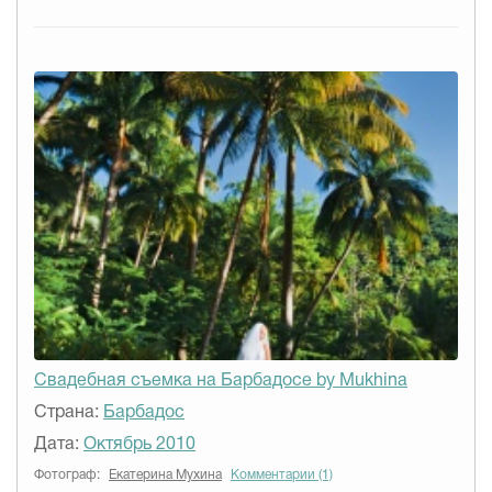
Свадебная съемка на Барбадосе by Mukhina
Страна:
Барбадос
Дата:
Октябрь 2010
Фотограф:
Екатерина Мухина
Комментарии (1)