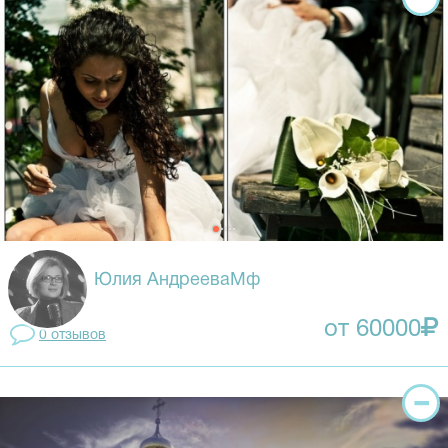
Юлия АндрееваМф
от 60000
0 отзывов