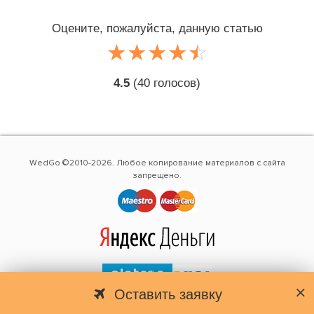
Оцените, пожалуйста, данную статью
☆
★
☆
★
☆
★
☆
★
☆
★
4.5
(
40
голосов)
WedGo ©2010-2026. Любое копирование материалов с сайта
запрещено.
Оставить заявку
Destination photographers Bali, Maldives, Mauritius, Paris, Prague,