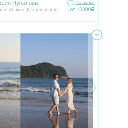
асия Чупалова
0 отзывов
ф в Инчхон (Южная Корея)
от 10000