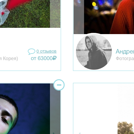
Андре
0 отзывов
я Корея)
Фотогра
от 63000