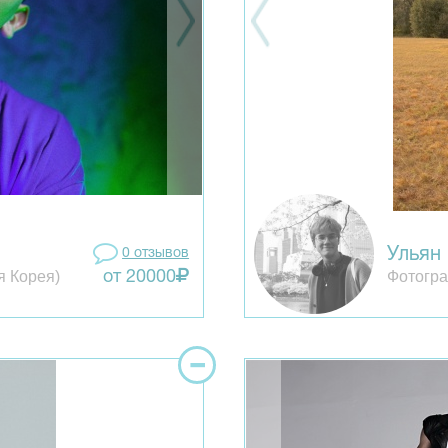
Ульян
0 отзывов
я Корея)
Фотогра
от 20000