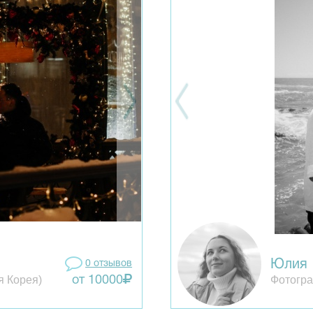
Юлия
0 отзывов
я Корея)
Фотогра
от 10000