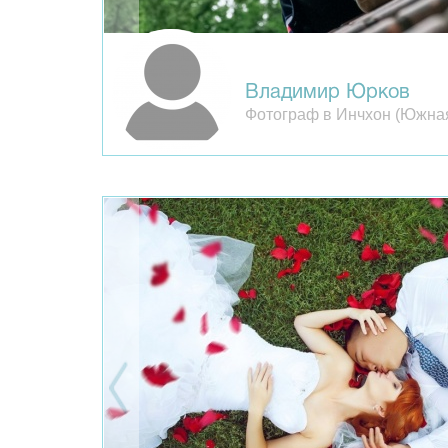
Владимир Юрков
Фотограф в Инчхон (Южна