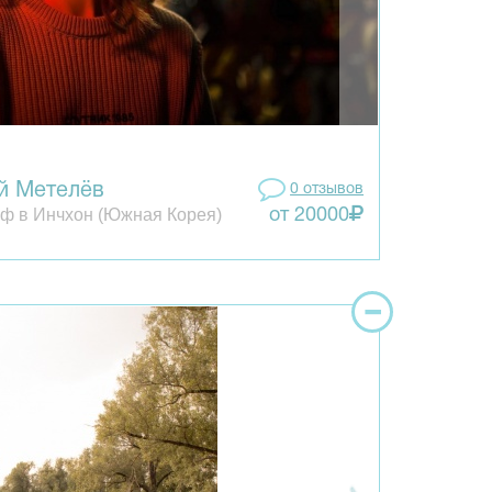
й Метелёв
0 отзывов
ф в Инчхон (Южная Корея)
от 20000