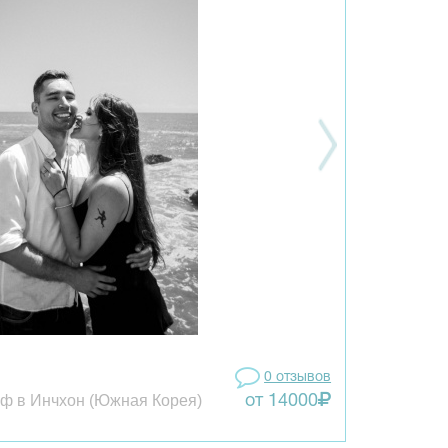
0 отзывов
ф в Инчхон (Южная Корея)
от 14000