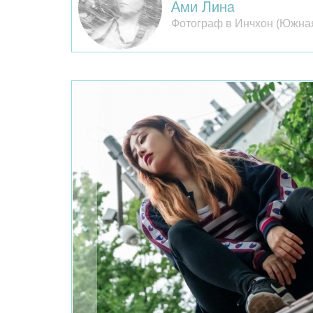
Ами Лина
Фотограф в Инчхон (Южна