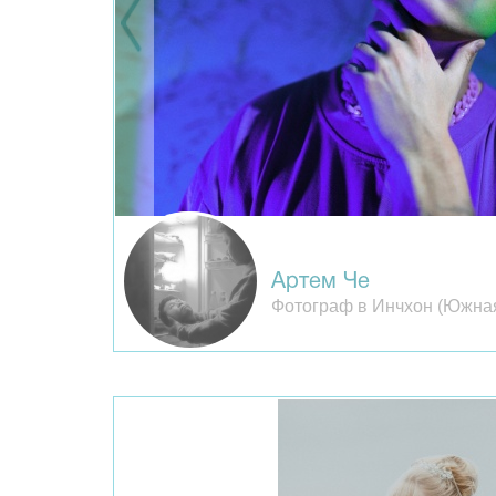
Артем Че
Фотограф в Инчхон (Южна