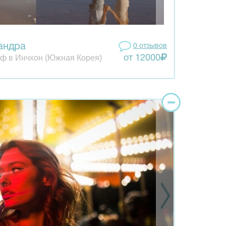
андра
0 отзывов
ф в Инчхон (Южная Корея)
от 12000