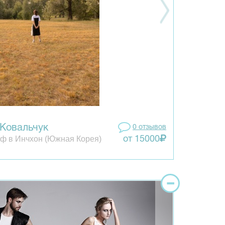
 Ковальчук
0 отзывов
ф в Инчхон (Южная Корея)
от 15000