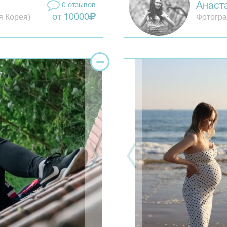
Анаст
0 отзывов
я Корея)
Фотогра
от 10000