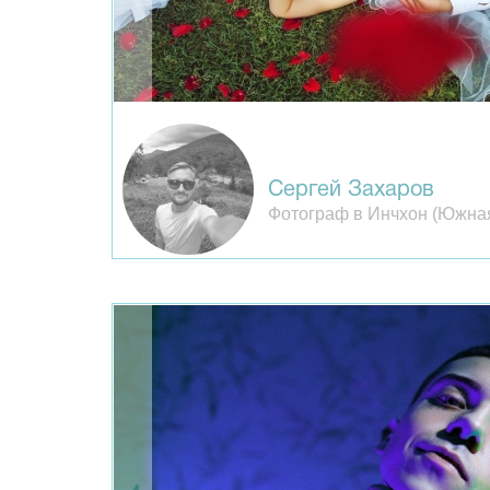
Сергей Захаров
Фотограф в Инчхон (Южна