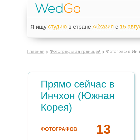
студию
Абхазия
15 авгу
Я ищу
в стране
с
Главная
Фотографы за границей
Фотограф в Инч
Прямо сейчас в
Инчхон (Южная
Корея)
13
ФОТОГРАФОВ