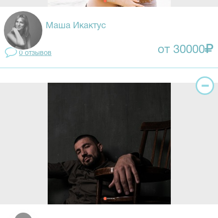
Маша Икактус
от 30000
0 отзывов