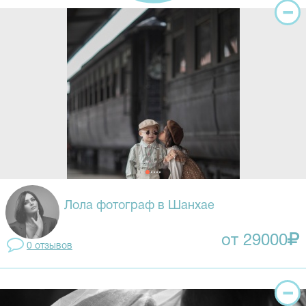
Лола фотограф в Шанхае
от 29000
0 отзывов