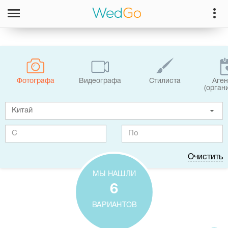
Фотографa
Видеографa
Стилиста
Аген
(орган
Очистить
МЫ НАШЛИ
6
ВАРИАНТОВ