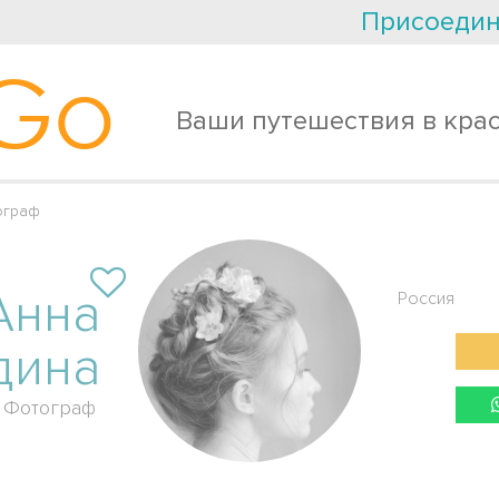
Присоедин
Go
Ваши путешествия в кра
ограф
Анна
Россия
дина
Фотограф