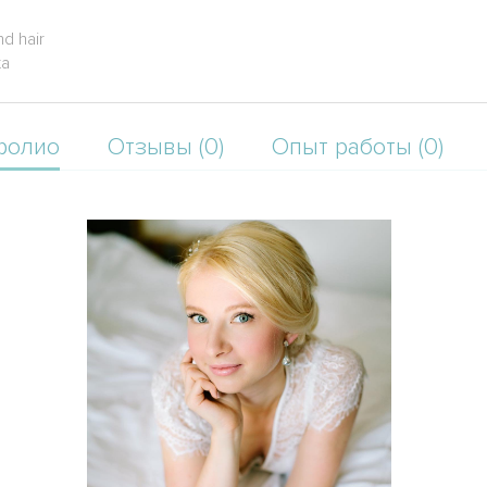
d hair
ta
фолио
Отзывы (0)
Опыт работы (0)