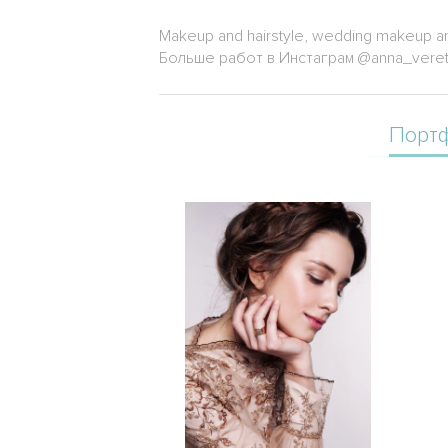
Makeup and hairstyle, wedding makeup an
Больше работ в Инстаграм @anna_vere
Порт