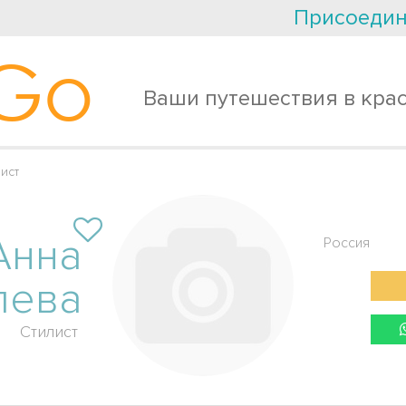
Присоедин
Go
Ваши путешествия в кра
ист
Анна
Россия
лева
Стилист