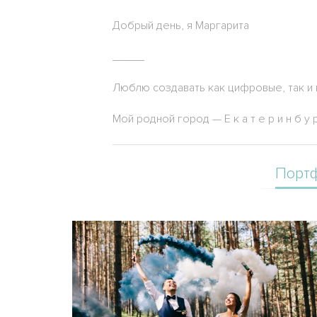
Добрый день, я Маргарита
_____
Люблю создавать как цифровые, так и
Мой родной город — Е к а т е р и н б 
Порт