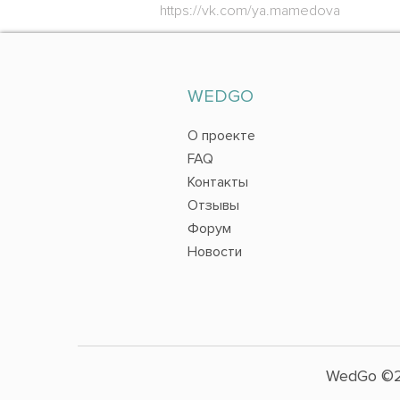
https://vk.com/ya.mamedova
WEDGO
О проекте
FAQ
Контакты
Отзывы
Форум
Новости
WedGo ©2