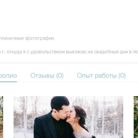
 пленочные фотографии.
у р г, откуда я с удовольствием выезжаю на свадебные дни в 
фолио
Отзывы (0)
Опыт работы (0)