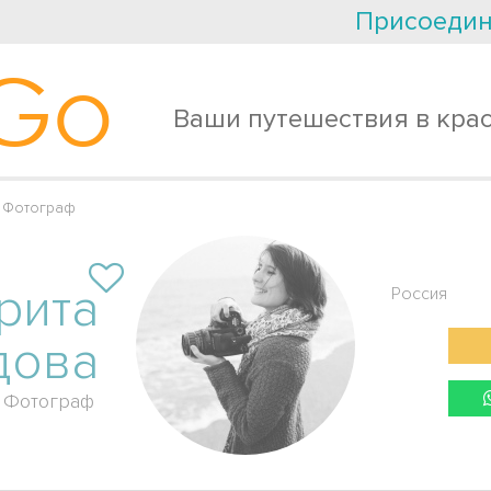
Присоедин
Go
Ваши путешествия в кра
 Фотограф
рита
Россия
дова
Фотограф