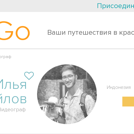
Присоедин
Go
Ваши путешествия в кра
ограф
Илья
Индонезия
йлов
Видеограф