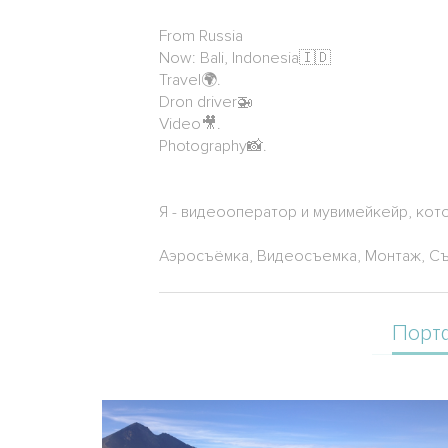
From Russia
Now: Bali, Indonesia🇮🇩
Travel🌍.
Dron driver🚁
Video🎥.
Photography📸.
Я - видеооператор и мувимейкейр, кот
Аэросъёмка, Видеосъемка, Монтаж, Съ
Порт