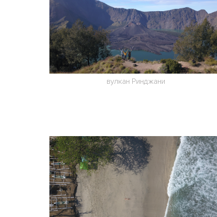
вулкан Ринджани