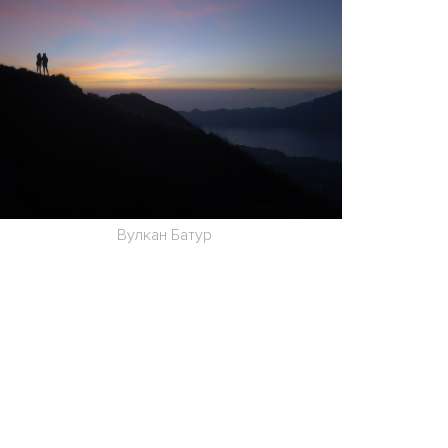
Вулкан Батур