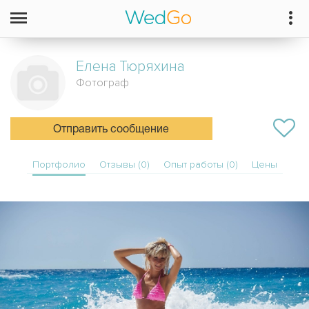
Елена
Тюряхина
Фотограф
Отправить сообщение
Портфолио
Отзывы (0)
Опыт работы (0)
Цены