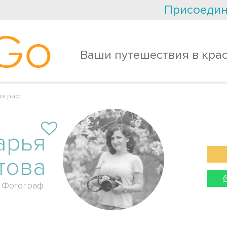
Присоедин
Go
Ваши путешествия в кра
тограф
арья
това
Фотограф