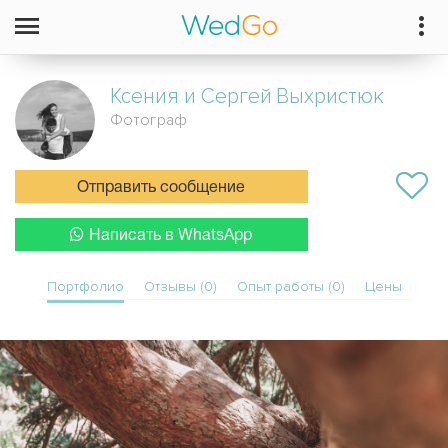
Ксения и Сергей
Выхристюк
Фотограф
Отправить сообщение
Написать в WhatsApp
Портфолио
Отзывы (0)
Опыт работы (0)
Цены