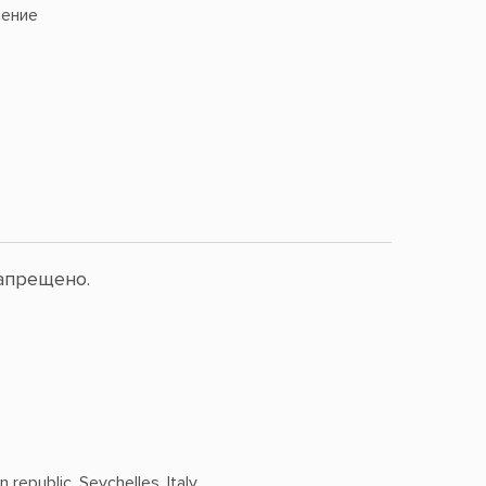
ение
апрещено.
 republic, Seychelles, Italy