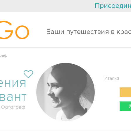
Присоедин
Go
Ваши путешествия в кра
граф
ения
Италия
вант
Фотограф