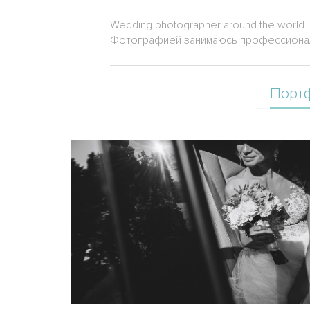
Wedding photographer around the world. Ru
Фотографией занимаюсь профессиональ
Порт