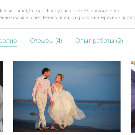
ssia, Israel, Europe. Family and children's photographer.
но больше 5 лет. Много идей, открыта к интересным проек
фолио
Отзывы (4)
Опыт работы (2)