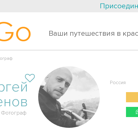
Присоедин
Go
Ваши путешествия в кра
тограф
ргей
Россия
енов
Фотограф