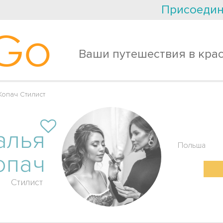
Присоедин
Go
Ваши путешествия в кра
опач Стилист
алья
Польша
опач
Стилист