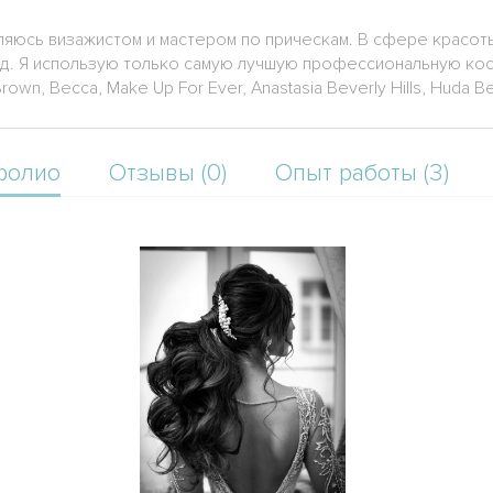
вляюсь визажистом и мастером по прическам. В сфере красот
ад. Я использую только самую лучшую профессиональную кос
rown, Becca, Make Up For Ever, Anastasia Beverly Hills, Huda Bea
фолио
Отзывы (0)
Опыт работы (3)