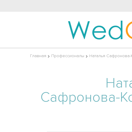
Wed
Главная
Профессионалы
Наталья Сафронова-К
Нат
Сафронова-К