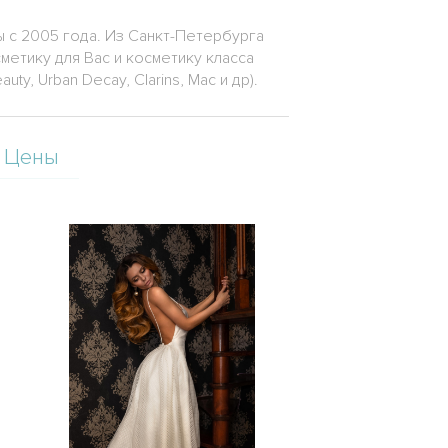
ы с 2005 года. Из Санкт-Петербурга
метику для Вас и косметику класса
uty, Urban Decay, Clarins, Mac и др).
Цены