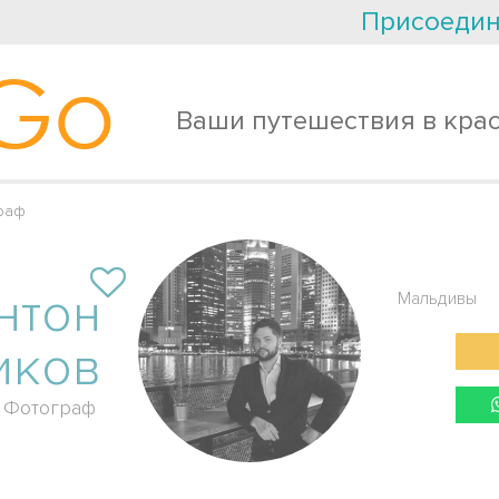
Присоедин
Go
Ваши путешествия в кра
раф
нтон
Мальдивы
иков
Фотограф