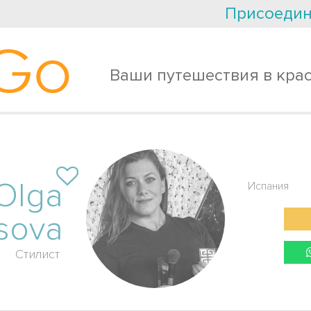
Присоедин
Go
Ваши путешествия в кра
Olga
Испания
sova
Стилист