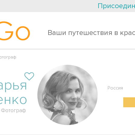
Присоедин
Go
Ваши путешествия в кра
отограф
арья
Россия
енко
Фотограф