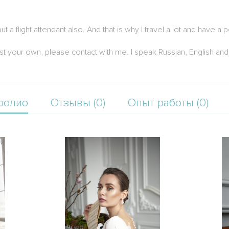
t a flight attendant also. And that is why I travel a lot and have a
ust your own, please contact with me. I speak Russian, English a
фолио
Отзывы (0)
Опыт работы (0)