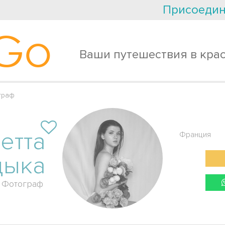
Присоедин
Go
Ваши путешествия в кра
граф
етта
Франция
дыка
Фотограф