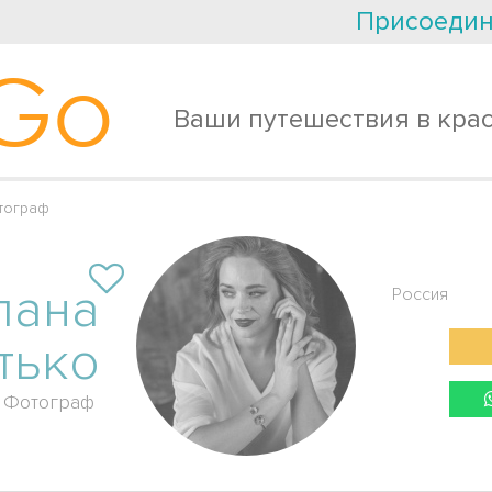
Присоедин
Go
Ваши путешествия в кра
тограф
лана
Россия
тько
Фотограф