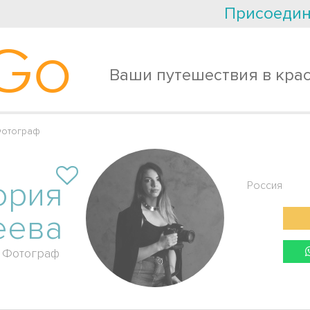
Присоедин
Go
Ваши путешествия в кра
Фотограф
ория
Россия
еева
Фотограф