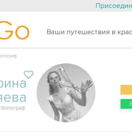
Присоедин
Go
Ваши путешествия в кра
Фотограф
рина
яева
Фотограф