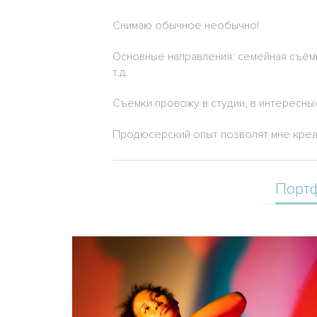
Снимаю обычное необычно!
Основные направления: семейная съёмка
т.д.
Съемки провожу в студии, в интересных
Продюсерский опыт позволят мне кре
Порт