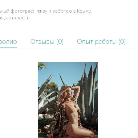
ьный фотограф, живу и работаю в Крыму.
ню, арт-фешн.
фолио
Отзывы (0)
Опыт работы (0)