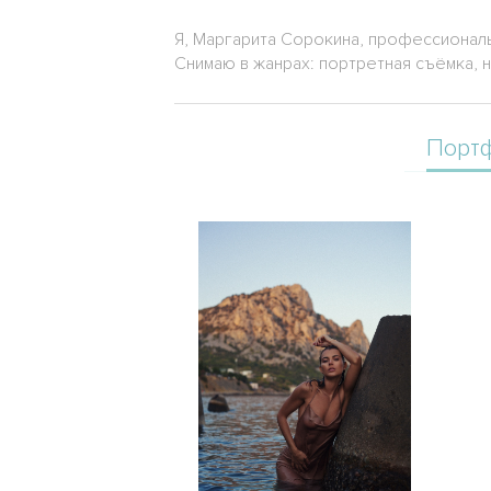
Я, Маргарита Сорокина, профессионал
Снимаю в жанрах: портретная съёмка, 
Порт