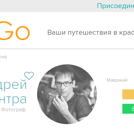
Присоедин
Go
Ваши путешествия в кра
граф
дрей
Маврикий
нтра
Фотограф