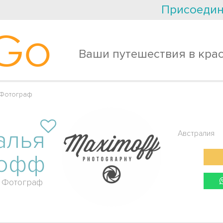
Присоедин
Go
Ваши путешествия в кра
 Фотограф
алья
Австралия
мофф
Фотограф