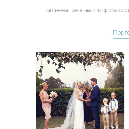
Свадебный, семейный и лайф стайл фо
Порт