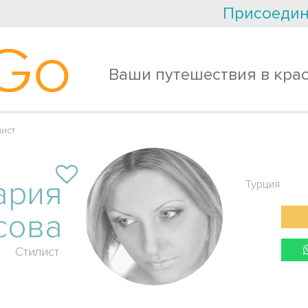
Присоедин
Go
Ваши путешествия в кра
ист
ария
Турция
сова
Стилист