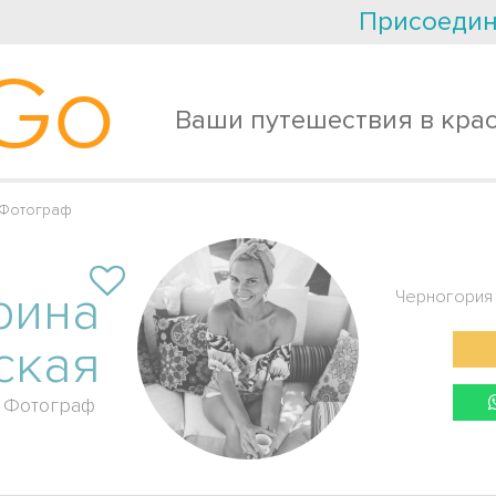
Присоедин
Go
Ваши путешествия в кра
 Фотограф
рина
Черногория
ская
Фотограф