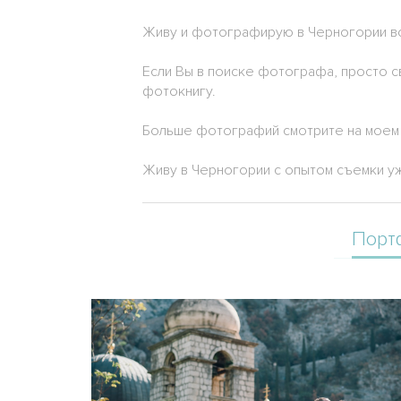
Живу и фотографирую в Черногории во
Если Вы в поиске фотографа, просто с
фотокнигу.
Больше фотографий смотрите на моем 
Живу в Черногории с опытом съемки уже
Порт