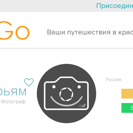
Присоедин
Go
Ваши путешествия в кра
Россия
рьям
Фотограф