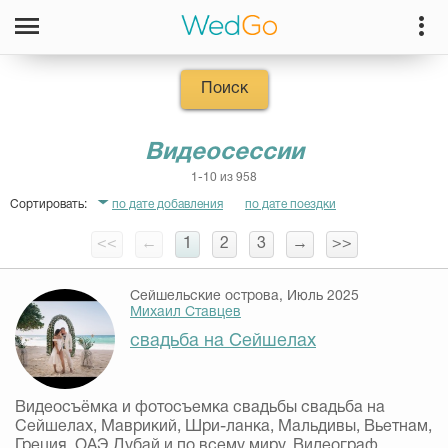
Поиск
Видеосессии
1-10 из 958
Сортировать:
по дате добавления
по дате поездки
<<
←
1
2
3
→
>>
Сейшельские острова, Июль 2025
Михаил Ставцев
свадьба на Сейшелах
Видеосъёмка и фотосъемка свадьбы свадьба на
Сейшелах, Маврикий, Шри-ланка, Мальдивы, Вьетнам,
Греция, ОАЭ Дубай и по всему миру. Видеограф