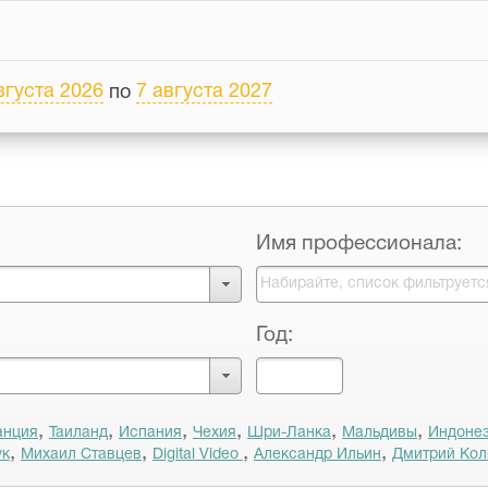
вгуста 2026
7 августа 2027
по
Имя профессионала:
Год:
,
,
,
,
,
,
анция
Таиланд
Испания
Чехия
Шри-Ланка
Мальдивы
Индоне
,
,
,
,
ук
Михаил Ставцев
Digital Video
Александр Ильин
Дмитрий Кол